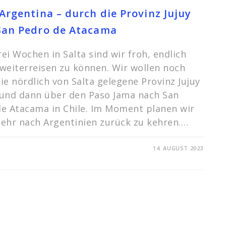
Argentina – durch die Provinz Jujuy
San Pedro de Atacama
ei Wochen in Salta sind wir froh, endlich
weiterreisen zu können. Wir wollen noch
ie nördlich von Salta gelegene Provinz Jujuy
 und dann über den Paso Jama nach San
e Atacama in Chile. Im Moment planen wir
ehr nach Argentinien zurück zu kehren.…
FÜR
TARE DEAKTIVIERT
14. AUGUST 2023
ADIOS
ARGENTINA
–
DURCH
DIE
PROVINZ
JUJUY
NACH
SAN
PEDRO
DE