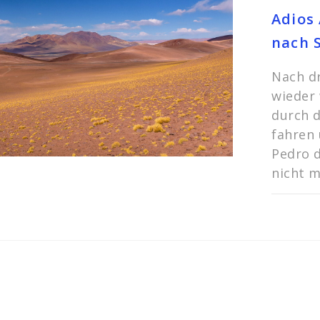
Adios 
nach 
Nach dr
wieder 
durch d
fahren
Pedro d
nicht m
KOMMEN