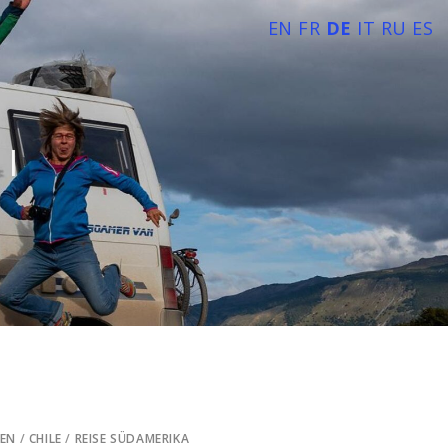
EN
FR
DE
IT
RU
ES
l
IEN
/
CHILE
/
REISE SÜDAMERIKA