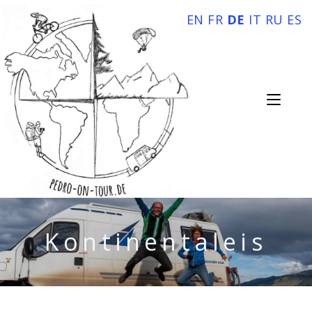
EN
FR
DE
IT
RU
ES
Kontinentaleis