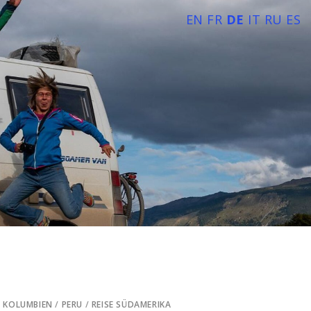
EN
FR
DE
IT
RU
ES
/
KOLUMBIEN
/
PERU
/
REISE SÜDAMERIKA