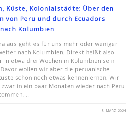
, Küste, Kolonialstädte: Über den
n von Peru und durch Ecuadors
 nach Kolumbien
a aus geht es für uns mehr oder weniger
weiter nach Kolumbien. Direkt heißt also,
r in etwa drei Wochen in Kolumbien sein
 Davor wollen wir aber die peruanische
küste schon noch etwas kennenlernen. Wir
 zwar in ein paar Monaten wieder nach Peru
kkommen,…
FÜR
TARE DEAKTIVIERT
8. MÄRZ 2024
RUINEN,
KÜSTE,
KOLONIALSTÄDTE:
ÜBER
DEN
NORDEN
VON