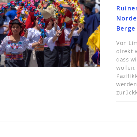
Ruinen
Norde
Berge
Von Lim
direkt 
dass wi
wollen.
Pazifik
werden
zurüc
KOMMEN