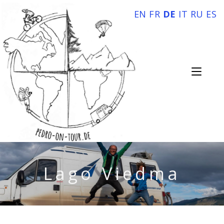
EN
FR
DE
IT
RU
ES
Lago Viedma