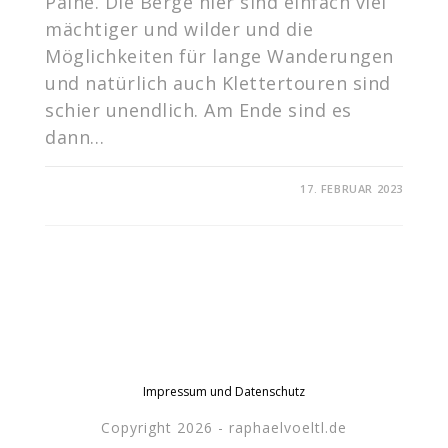
Paine. Die Berge hier sind einfach viel
mächtiger und wilder und die
Möglichkeiten für lange Wanderungen
und natürlich auch Klettertouren sind
schier unendlich. Am Ende sind es
dann…
FÜR
KOMMENTARE DEAKTIVIERT
17. FEBRUAR 2023
ADIOS
EL
CHALTEN
Impressum und Datenschutz
Copyright 2026 - raphaelvoeltl.de