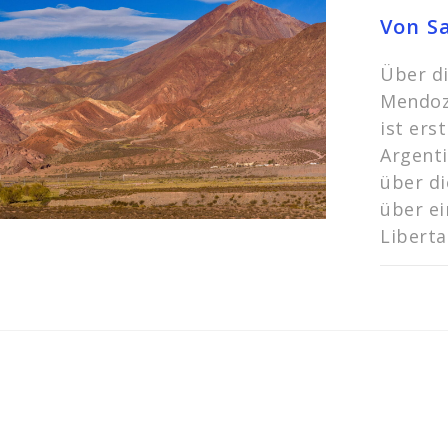
Von S
Über d
Mendoz
ist ers
Argenti
über di
über ei
Liberta
KOMMEN