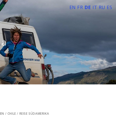
EN
FR
DE
IT
RU
ES
ta
IEN
/
CHILE
/
REISE SÜDAMERIKA