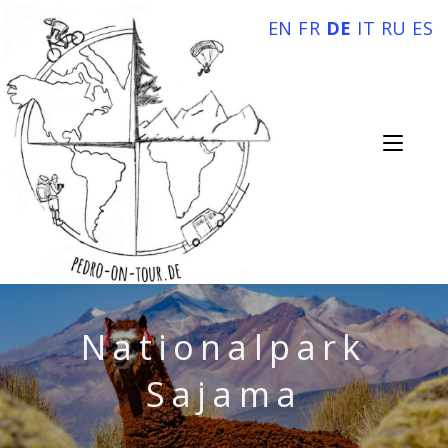
EN
FR
DE
IT
RU
ES
Nationalpark
Sajama