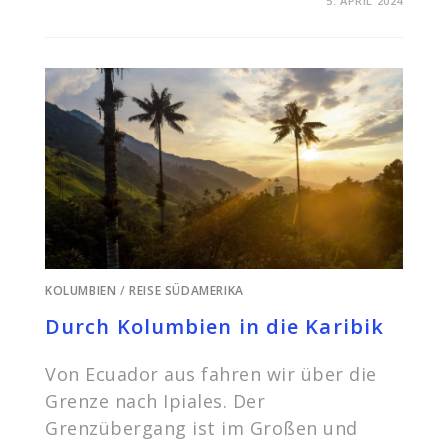
KOMMENTARE DEAKTIVIERT
5. APRIL 2024
KARIBIKURLAUB
AUF
DER
ISLA
PROVIDENCIA
KOLUMBIEN
/
REISE SÜDAMERIKA
Durch Kolumbien in die Karibik
Von Ecuador aus fahren wir über die
Grenze nach Ipiales. Der
Grenzübergang ist im Großen und