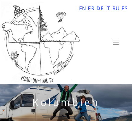
EN
FR
DE
IT
RU
ES
Kolumbien