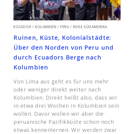
ECUADOR
/
KOLUMBIEN
/
PERU
/
REISE SÜDAMERIKA
Ruinen, Küste, Kolonialstädte:
Über den Norden von Peru und
durch Ecuadors Berge nach
Kolumbien
Von Lima aus geht es für uns mehr
oder weniger direkt weiter nach
Kolumbien. Direkt heißt also, dass wir
in etwa drei Wochen in Kolumbien sein
wollen. Davor wollen wir aber die
peruanische Pazifikküste schon noch
etwas kennenlernen. Wir werden zwar