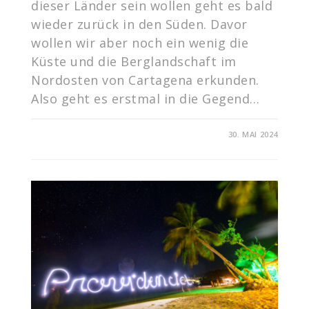
dieser Länder sein wollen geht es bald
wieder zurück in den Süden. Davor
wollen wir aber noch ein wenig die
Küste und die Berglandschaft im
Nordosten von Cartagena erkunden.
Also geht es erstmal in die Gegend…
FÜR
KOMMENTARE DEAKTIVIERT
30. MAI 2024
ENTLANG
DER
KÜSTE
UND
DURCH
DIE
BERGE
ZURÜCK
NACH
ECUADOR