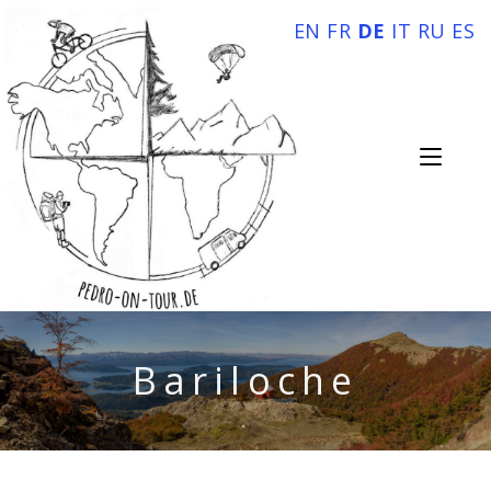
EN
FR
DE
IT
RU
ES
Bariloche